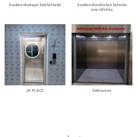
บ้านพักอาศัยชัยภูมิ ลิฟต์ไฮโดรลิค
บ้านพักอาศัยเชียงใหม่ ไฮโดรลิค
แบบ ครึ่งท่อน
JR PLACE
ลิฟต์ขนของ