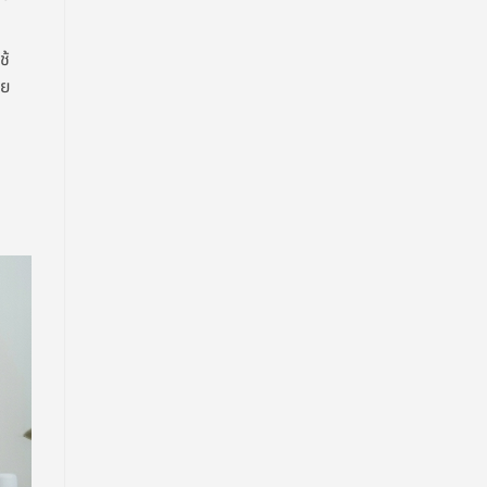
ช้
วย