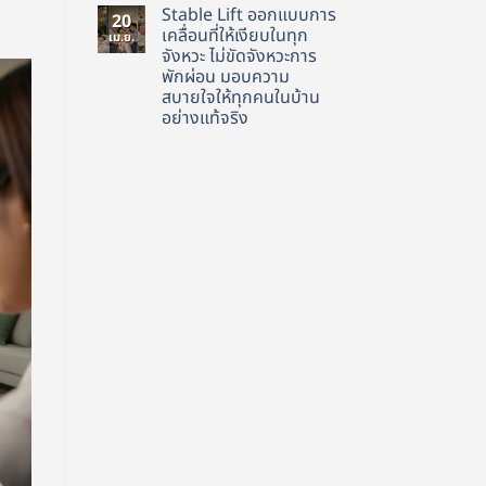
ความ
“รางวัล
อดีต
Stable Lift ออกแบบการ
เห็น
20
ชีวิต”
และ
บน
เคลื่อนที่ให้เงียบในทุก
เม.ย.
ของ
โอบ
Design
ทุก
จังหวะ ไม่ขัดจังหวะการ
รับ
Statement
คน
อนาคต
ที่
พักผ่อน มอบความ
ความ
สะท้อน
สบายใจให้ทุกคนในบ้าน
สุข
ตัว
ที่
ตน
อย่างแท้จริง
สะท้อน
เมื่อ
ผ่าน
ไม่มี
“ลิฟท์”
กระจก
ความ
เป็น
ลิฟต์
เห็น
มากกว่า
บน
งาน
Stable
วิศวกรรม
Lift
แต่
ออกแบบ
คือ
การ
“ศิลปะ
เคลื่อนที่
แห่ง
ให้
การ
เงียบ
ใช้
ใน
ชีวิต”
ทุก
จังหวะ
ไม่
ขัดจังหวะ
การ
พัก
ผ่อน
มอบ
ความ
สบายใจ
ให้
ทุก
คนใน