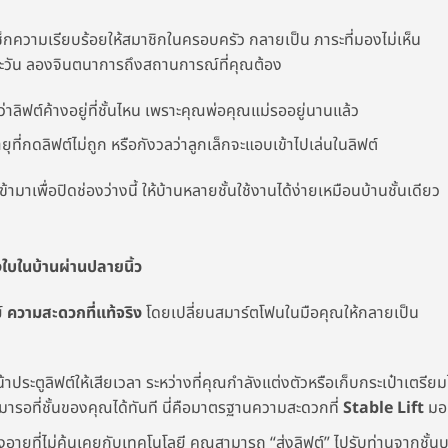
ปเช็กความเรียบร้อยให้สมาชิกในครอบครัว กลายเป็น ภาระที่มองไม่เห็น
่ละวัน ลองจินตนาการถึงสถานการณ์ที่คุณต้อง
ว่าลิฟต์ค้างอยู่ที่ชั้นไหน เพราะคุณพ่อคุณแม่รออยู่นานแล้ว
ายุที่กดลิฟต์ไม่ถูก หรือกังวลว่าลูกเล็กจะแอบเข้าไปเล่นในลิฟต์
ข้ามาเพื่อปิดช่องว่างนี้ ให้บ้านหลายชั้นใช้งานได้ง่ายเหมือนบ้านชั้นเดียว
ใบในบ้านผ่านปลายนิ้ว
์
ความสะดวกที่แท้จริง
โดยเปลี่ยนสมาร์ตโฟนในมือคุณให้กลายเป็น
ประตูลิฟต์ให้เสียเวลา ระหว่างที่คุณกำลังแต่งตัวหรือเก็บกระเป๋าเตรีย
รอที่ชั้นของคุณได้ทันที นี่คือมาตรฐานความสะดวกที่
Stable Lift
มอ
สูงอายุที่ไม่คุ้นเคยกับเทคโนโลยี คุณสามารถ “ส่งลิฟต์” ไปรับท่านจากชั้น