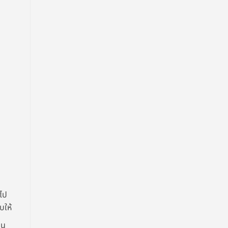
มไป
บให้
บน