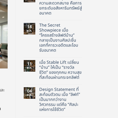
ความสะดวกสบาย คือการ
ยกระดับอสังหาริมทรัพย์สู่
อนาคต
ไม่มี
ความ
The Secret
เห็น
18
บน
Showpiece เมื่อ
พ.ค.
เพิ่ม
“โครงสร้างลิฟต์บ้าน”
มูลค่า
บ้าน
กลายเป็นงานศิลปะชิ้น
อย่าง
เอกที่คารวะอดีตและโอบ
มี
สไตล์
รับอนาคต
การ
ไม่มี
ลงทุน
ความ
ที่มา
เมื่อ Stable Lift เปลี่ยน
เห็น
11
กก
บน
ว่า
“บ้าน” ให้เป็น “รางวัล
พ.ค.
The
ความ
ชีวิต” ของทุกคน ความสุข
Secret
สะดวก
Showpiece
ที่สะท้อนผ่านกระจกลิฟต์
สบาย
เมื่อ
คือ
“โครงสร้าง
ไม่มี
การ
ลิฟต์
ความ
ยก
Design Statement ที่
และ
บ้าน”
เห็น
04
ระดับ
บน
กลาย
สะท้อนตัวตน เมื่อ “ลิฟท์”
อสังหาริมทรัพย์
พ.ค.
เมื่อ
เป็น
สู่
เป็นมากกว่างาน
Stable
งาน
อนาคต
Lift
ศิลปะ
วิศวกรรม แต่คือ “ศิลปะ
เปลี่ยน
ชิ้น
น
แห่งการใช้ชีวิต”
“บ้าน”
เอก
ให้
ที่
ไม่มี
เป็น
คารวะ